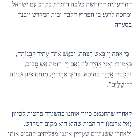
התודעתית הרוחשת כלבה רותחת בקרב עם ישראל
ומחכה לרגע בו תפרוץ הלבה ובית המקדש ייבנה
בסערה.
"כִּי אַתָּה יְיָ בָּאֵשׁ הִצַּתָּהּ, וּבָאֵשׁ אַתָּה עָתִיד לִבְנוֹתָהּ,
כָּאָמוּר: וַאֲנִי אֶהְיֶה לָּהּ נְאֻם יְיָ, חוֹמַת אֵשׁ סָבִיב,
וּלְכָבוֹד אֶהְיֶה בְתוֹכָהּ. בָּרוּךְ אַתָּה יְיָ, מְנַחֵם צִיוֹן וּבוֹנֵה
יְרוּשָׁלָיִם".
לאחרי שהחמאס כיוון אותנו בהשגחה פרטית לכיוון
(אל אקצא) הר הבית שהוא הוא מקום המקדש,
ולאחרי ששנתיים שעדיין איננו מצליחים להביס אותו,