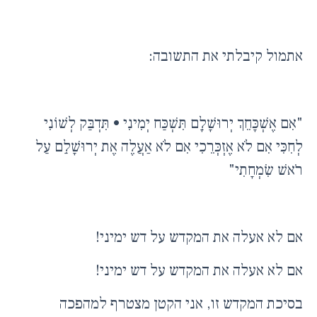
אתמול קיבלתי את התשובה:
"אִם אֶשְׁכָּחֵךְ יְרוּשָׁלָ͏ִם תִּשְׁכַּח יְמִינִי • תִּדְבַּק לְשׁוֹנִי
לְחִכִּי אִם לֹא אֶזְכְּרֵכִי אִם לֹא אַעֲלֶה אֶת יְרוּשָׁלַ͏ִם עַל
רֹאשׁ שִׂמְחָתִי"
אם לא אעלה את המקדש על דש ימיני!
אם לא אעלה את המקדש על דש ימיני!
בסיכת המקדש זו, אני הקטן מצטרף למהפכה