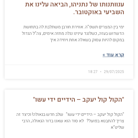
ענוותנותו של נתניהו, הביאה עלינו את
השביעי באוקטובר.
ימי בין המצרים תשפ"ה. אווירת חורבן משתלבת לה בתחושת
הדשדוש בעזה, כשלנגד עינינו נגלה מחזה אימים, צה"ל הגדול
במקום להיות עסוק בשאלה אחת ויחידה איך
קרא עוד »
18:27
29/07/2025
"הקול קול יעקב – הידיים ידי עשו"
"הקול קול יעקב – הידיים ידי עשו" שלב חדש בגאולה! וכיצד זה
צריך להתבטא בפועל? לא סוד הוא שאנו בדור הגאולה, הרבי
שליט"א